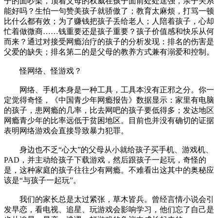
子的面吵架，顶着父母的权威在孩子面前处处逞强，亲子关系
能好吗？生怕一句赞美孩子就骄傲了；教育太麻烦，打骂一顿
比什么都有效；为了赚钱把孩子丢给老人；人陪着孩子，心却
忙着做微商……钱重要还是孩子重要？孩子价值感和快乐从何
而来？通过对接受网瘾治疗的孩子的分析发现：排名的伤害是
父爱的缺失；排名第二的是父母的教养方式兼有溺爱和控制。
怪网络、怪游戏？
网络、手机本身是一种工具，工具本没有正邪之分。你一
定觉得奇怪，《中国青少年网瘾报告》数据显示：家里有电脑
的孩子，患网瘾的几率，比去网吧的孩子要低得多；发达地区
网瘾青少年的比率远低于贫困地区。目前也并没有确切的证据
表明网络游戏会直接导致暴力犯罪。
身边也不乏“心大”的父母从小就给孩子买手机、游戏机、
PAD，并主动给孩子下载游戏，然后跟孩子一起玩，奇怪的
是，这种家庭的孩子往往少有网瘾。不难看出这其中的奥秘应
该是“与孩子一起玩”。
我们的家长总是太过紧张，草木皆兵。曾经言情小说会引
发早恋，看电视、追星、玩游戏会影响学习，他们忘了自己是