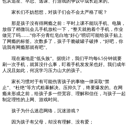
也从追星、早恋、逃课、打游戏的争议中成长起来的。
家长们不妨想想，对孩子们会不会太严格了呢？
那是孩子没有得网瘾之前：平时上课不能玩手机、电脑，
放假了稍微玩会儿手机放松一下，“整天就抱着个手机，作业
做完了吗……”你不分青红皂白地“好心”唠叨可能给孩子贴上
了网瘾的标签。次数多了，孩子干脆破罐子破摔，“好吧，你
说我有网瘾那就有吧”。
现在遍地是“低头族”。据统计，我们平均每6.5分钟就要
刷一次手机，就算没什么事，盯着手机发发呆也好。我们成年
人况且如此，何况学习压力山大的孩子。
家长习惯对于有可能伤害孩子的事物一律采取“禁
止”、“杜绝”等方式粗暴解决。压抑久了，终要爆发的。在网
瘾未形成之前，给孩子多一些宽容、理解和信任，与孩子一起
制定理性的上网、游戏时间。
孩子为什么迷恋网络，沉迷游戏？
因为孩子有父母，却没有理解、没有爱；