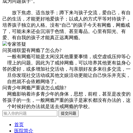
成为问题孩子”。
放下焦虑、适当放手；蹲下来与孩子交流，爱自己，有自
己的生活，才能更好地爱孩子；以成人的方式平等对待孩子，
培养孩子独立的人格。没有“自己”的孩子今天有网瘾，网瘾戒
了，可能未来还会沉溺于色情、甚至毒品。心里有阳光、有
爱、有自我的孩子才能真正远离网瘾。
专家答疑
问
英雄联盟有网瘾了怎么办?
一般有网瘾可能是太闲没其他重要事情，或空虚或压抑等心
理上的问题。因此为了戒掉网瘾，可以培养其他更有益身心
答
的爱好，或多增加社交活动，与亲朋好友多来往多交流，一
旦你发现社交活动或其他文娱活动更能让自己快乐并充实，
自然就不会依赖网络了。
问
青少年网瘾严重该怎么戒除?
网瘾影响着许多青少年的身体，思想，前程，甚至是改变的
答
孩子的一生，一般网瘾严重的孩子是家长都没有办法的，这
个时候好的办法就是送去戒网瘾的学校。
首页
医院简介