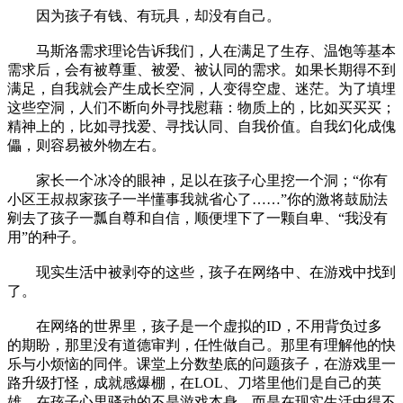
因为孩子有钱、有玩具，却没有自己。
马斯洛需求理论告诉我们，人在满足了生存、温饱等基本
需求后，会有被尊重、被爱、被认同的需求。如果长期得不到
满足，自我就会产生成长空洞，人变得空虚、迷茫。为了填埋
这些空洞，人们不断向外寻找慰藉：物质上的，比如买买买；
精神上的，比如寻找爱、寻找认同、自我价值。自我幻化成傀
儡，则容易被外物左右。
家长一个冰冷的眼神，足以在孩子心里挖一个洞；“你有
小区王叔叔家孩子一半懂事我就省心了……”你的激将鼓励法
剜去了孩子一瓢自尊和自信，顺便埋下了一颗自卑、“我没有
用”的种子。
现实生活中被剥夺的这些，孩子在网络中、在游戏中找到
了。
在网络的世界里，孩子是一个虚拟的ID，不用背负过多
的期盼，那里没有道德审判，任性做自己。那里有理解他的快
乐与小烦恼的同伴。课堂上分数垫底的问题孩子，在游戏里一
路升级打怪，成就感爆棚，在LOL、刀塔里他们是自己的英
雄。在孩子心里骚动的不是游戏本身，而是在现实生活中得不