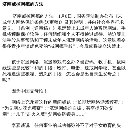
济南戒掉网瘾的方法
济南戒掉网瘾的方法，1月8日，国务院法制办公布《未
成年人网络保护条例(送审稿)》及其说明，并向社会各界征求
意见。《条例（送审稿）》规定禁止未成年人通宵玩网游、手
机将预装保护软件，任何组织和个人不得通过虐待、胁迫等非
法手段从事预防和干预未成年人沉迷网络的活动。这意味着令
很多青少年谈虎色变的“戒网瘾学校”，今后或将被立法禁止。
孩子沉迷网络、沉迷游戏怎么办？设密码、收手机、拔网
线这些是比较平和的手段；殴打、电击、送戒网学校、甚至以
死相逼这些极端、残忍的手段，怎么会是出自亲生父母之手
呢？
因为中国父母怕！
网络上充斥着这样的新闻标题：“长期玩网络游戏猝死”；
“为见网友花光积蓄”；“沉迷网络难自拔，甚至提刀砍父
亲”；“儿子“走火入魔” 父亲铁链锁身……”
李嘉诚说，任何事业的成功都弥补不了对子女教育的失