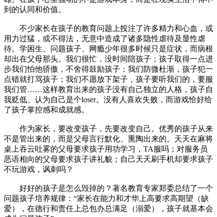
到的认同和价值。
不少家长在孩子的教育问题上投注了许多精力和心血，或
用力过猛，或不得法，无意中造成了诸多隐性虐待及显性虐
待。学困生、问题孩子、网瘾少年很多时候只是症状，而病根
却出在父母那头。我们很忙，没时间陪孩子；孩子取得一点进
步我们怕他骄傲，不舍得鼓励孩子；我们防微杜渐，孩子犯一
点错就打骂孩子；我们不愿放下架子，孩子要听我们的，要服
我们管……这样教育出来的孩子没有自己独立的人格，孩子自
我贬低、认为自己是个loser。没有人喜欢失败，而游戏恰好给
了孩子掌控感和成就感。
作为家长，要改变孩子，先要改变自己。优秀的孩子从来
不是管出来的，而是父母言行默化、熏陶出来的。天天在麻将
桌上吞云吐雾的父母要求孩子用功学习，TA服吗；对服务员
恶语相向的父母要求孩子讲礼貌；自己天天刷手机却要求孩子
不玩游戏，讽刺吗？
好好的孩子是怎么毁掉的？著名教育专家郑委总结了一个
问题孩子培养规律：“家长在能力和才华上高要求高期望（缺
爱），在德行和责任上总包办总满足（溺爱），孩子就基本会