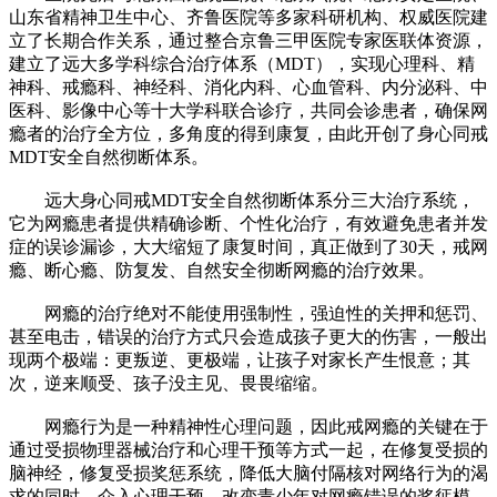
山东省精神卫生中心、齐鲁医院等多家科研机构、权威医院建
立了长期合作关系，通过整合京鲁三甲医院专家医联体资源，
建立了远大多学科综合治疗体系（MDT），实现心理科、精
神科、戒瘾科、神经科、消化内科、心血管科、内分泌科、中
医科、影像中心等十大学科联合诊疗，共同会诊患者，确保网
瘾者的治疗全方位，多角度的得到康复，由此开创了身心同戒
MDT安全自然彻断体系。
远大身心同戒MDT安全自然彻断体系分三大治疗系统，
它为网瘾患者提供精确诊断、个性化治疗，有效避免患者并发
症的误诊漏诊，大大缩短了康复时间，真正做到了30天，戒网
瘾、断心瘾、防复发、自然安全彻断网瘾的治疗效果。
网瘾的治疗绝对不能使用强制性，强迫性的关押和惩罚、
甚至电击，错误的治疗方式只会造成孩子更大的伤害，一般出
现两个极端：更叛逆、更极端，让孩子对家长产生恨意；其
次，逆来顺受、孩子没主见、畏畏缩缩。
网瘾行为是一种精神性心理问题，因此戒网瘾的关键在于
通过受损物理器械治疗和心理干预等方式一起，在修复受损的
脑神经，修复受损奖惩系统，降低大脑付隔核对网络行为的渴
求的同时，介入心理干预，改变青少年对网瘾错误的奖惩模