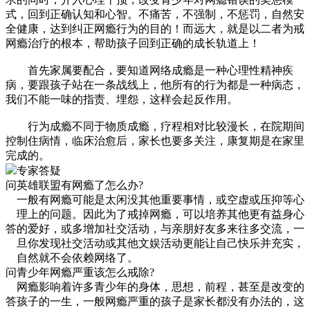
式，回到正确认知和心智。不痛苦，不强制，不惩罚，自然安
全健康，达到纠正网瘾行为的目的！而远大，就是以二者为戒
网瘾治疗的根本，帮助孩子回到正确的成长轨道上！
首先家属要配合，要知道网络成瘾是一种心理性精神疾
病，要跟孩子站在一条战线上，他所有的行为都是一种病态，
我们不能一味的指责、埋怨，这样会起反作用。
行为成瘾不同于物质成瘾，疗程相对比较漫长，在院期间
控制住病情，临床治愈后，家长也要多关注，康复期是在家里
完成的。
专家答疑
问
英雄联盟有网瘾了怎么办?
一般有网瘾可能是太闲没其他重要事情，或空虚或压抑等心
理上的问题。因此为了戒掉网瘾，可以培养其他更有益身心
答
的爱好，或多增加社交活动，与亲朋好友多来往多交流，一
旦你发现社交活动或其他文娱活动更能让自己快乐并充实，
自然就不会依赖网络了。
问
青少年网瘾严重该怎么戒除?
网瘾影响着许多青少年的身体，思想，前程，甚至是改变的
答
孩子的一生，一般网瘾严重的孩子是家长都没有办法的，这