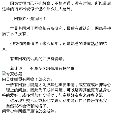
因为觉得自己不会教育，不想沟通，没有时间。所以最后
这样的结果出现似乎也不那么让人意外。
可网瘾并不是病啊！
世界各国对于网瘾都有所研究，最后有谁认定，网瘾是种
病了么？没有。
但类似的事情过了这么多年，还是熟悉的味道熟悉的结
果。
有些网友的话真的并没有说错。
着迷说——分享ACGN领域有趣的事
专家答疑
问
英雄联盟有网瘾了怎么办?
一般有网瘾可能是太闲没其他重要事情，或空虚或压抑等心
理上的问题。因此为了戒掉网瘾，可以培养其他更有益身心
答
的爱好，或多增加社交活动，与亲朋好友多来往多交流，一
旦你发现社交活动或其他文娱活动更能让自己快乐并充实，
自然就不会依赖网络了。
问
青少年网瘾严重该怎么戒除?