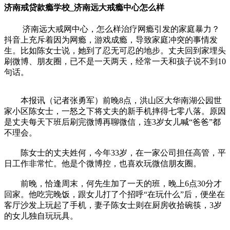
济南戒贷款瘾学校_济南远大戒瘾中心怎么样
济南远大戒网中心，怎么样治疗网瘾引发的家庭暴力？
抖音上充斥着因为网瘾，游戏成瘾，导致家庭冲突的事情发
生。比如陈女士说，她到了忍无可忍的地步。丈夫回到家埋头
刷微博、朋友圈，已不是一天两天，经常一天和孩子说不到10
句话。
本报讯（记者张勇军）前晚8点，洪山区大华南湖公园世
家小区陈女士，一怒之下将丈夫的新手机摔得七零八落。原因
是丈夫每天下班后刷完微博再聊微信，连3岁女儿喊“爸爸”都
不理会。
陈女士的丈夫姓何，今年33岁，在一家公司担任高管，平
日工作非常忙。他是个微博控，也喜欢玩微信朋友圈。
前晚，恰逢周末，何先生加了一天的班，晚上6点30分才
回家。他吃完晚饭，跟女儿打了个招呼“在玩什么”后，便坐在
客厅沙发上玩起了手机，妻子陈女士则在厨房收拾碗筷，3岁
的女儿独自玩玩具。