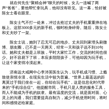
就在何先生“聚精会神”聊天的时候，女儿一连喊了两
声“爸爸”，要他帮忙拿玩具，他却没有听见。这一幕，恰好被
陈女士看在眼里。
陈女士气不打一处来，冲过去抢过丈夫的手机重重摔在地
板上。这部3000多元的新手机，顿时粉身碎骨。随后，陈女士
和丈夫吵了一架。
陈女士说，她到了忍无可忍的地步。丈夫回到家埋头刷微
博、朋友圈，已不是一天两天，经常一天和孩子说不到10句
话。她和丈夫都是上班族，平时大家忙工作，交流的时间也很
少。好不容易下了班，本应多陪陪孩子，可他却因为玩手机，
让这个家变得冷漠起来。
济南远大戒网中心李沛英医生认为，玩手机成习惯、上瘾
致使亲情冷漠，在现实生活中较为普遍。“世界上最遥远的距
离莫过于我们坐在一起，你却在玩手机”，这是信息化时代带
来的“手机综合症”。他提醒市民，手机只是人类的服务工具，
而人不能成为手机的奴隶。最有温度的交流，就是面对面、心
灵上的沟通，我们需要提高自制力，减少手机使用时间，将时
间和感情还给家庭。