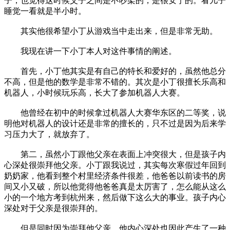
子，也觉得这时候父子之间是不吵架的，是很安宁的。看儿子
睡觉一看就是半小时。
其实他很希望小丁从游戏当中走出来，但是非常无助。
我现在讲一下小丁本人对这件事情的阐述。
首先，小丁他其实是有自己的特长和爱好的，虽然他总分
不高，但是他的数学是非常不错的。其次是小丁很擅长乐高和
机器人，小时候玩乐高，长大了参加机器人大赛。
他曾经在初中的时候拿过机器人大赛华东区的二等奖，说
明他对机器人的设计还是非常的擅长的，只不过是因为后来学
习压力大了，就放弃了。
第二，虽然小丁跟他父亲在表面上冲突很大，但是孩子内
心深处很崇拜他父亲。小丁跟我说过，其实每次寒假过年回到
奶奶家，他看到整个村里经济条件很差，他爸爸以前读书的房
间又小又破，所以他觉得他爸爸真是太厉害了，怎么能从这么
小的一个地方考到杭州来，然后做下这么大的事业。孩子内心
深处对于父亲是很崇拜的。
但是同时因为崇拜他父亲，他内心深处也因此产生了一种