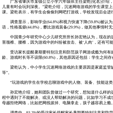
广东省肇庆市某镇公立小学六年级班主任梁乾(化名)介绍，
儿童有时会玩到深夜。”梁乾介绍，沉迷网络游戏的学生课堂
课。梁乾表示，有学生会偷偷到网吧打游戏，学校发现后会进
调查显示，影响学业(64.8%)和视力快速下降(59.8%)被
语，性格孤僻(44.8%)，攀比游戏装备(29.9%)，做其他事情时无
中国青少年研究中心少儿研究所所长孙宏艳认为，现在的孩子
害颈椎、腰椎，因为游戏中的纠纷被攻击、被‘人肉’，还有可
受访家长提醒暑期要特别注意和防范孩子网游成瘾为何有的中小
龄、游戏时长等不设限(60.8%)，其他原因还包括：学生之间存在随
梁乾认为，中小学生沉迷网络游戏的主要原因是家庭监管缺失
等”。
“玩游戏的学生在学校总聊游戏中的人物、装备、技能这类话
孙宏艳介绍，她和团队曾做过一个研究，想知道什么样的孩子
程中遇到了不能解决、或没人帮助解决的问题，比如学习不成
母越拒绝网络，比如把网线拔掉、电脑拿走，孩子越容易上瘾
调查中，93.2%的受访家长提醒家长暑期要特别注意和防