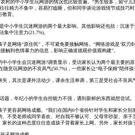
农村的中小学生玩网游的情况也比较普遍。“男生较多，留守儿
上往往精力不集中，容易打瞌睡，但和同学谈论游戏情节或技巧
行教育。
认为是中小学生沉迷网游的两个最大影响。其他影响还包括：沉迷于游戏世
法集中注意力(21.7%)。
是网络“原住民”，不可避免要接触网络。“网络游戏是‘双刃剑
能接触到色情暴力的信息，影响正确道德观价值观构建”。
学生会沉迷网游?调查显示，受访家长认为两个最主要的原因是现
意玩网游的不良风气(50.7%)，一些家长让“电子保姆”陪伴孩子(4
，其次是课外活动少，课余生活单调，第三是受社会不良风气
题，年纪小的学生自控能力不强，遇到新鲜的东西就想尝试。
更容易网络成瘾。“我们在国内6个省份针对学生和家长分别发放
功、不受老师或同学喜欢、对自我不够认可、父母常吵架、亲子
。家长的这种态度往往造成孩子背着家长上网。另外，家长对孩
范孩子网游成瘾。