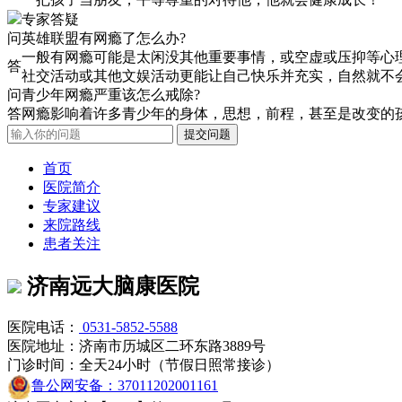
专家答疑
问
英雄联盟有网瘾了怎么办?
一般有网瘾可能是太闲没其他重要事情，或空虚或压抑等心
答
社交活动或其他文娱活动更能让自己快乐并充实，自然就不
问
青少年网瘾严重该怎么戒除?
答
网瘾影响着许多青少年的身体，思想，前程，甚至是改变的
首页
医院简介
专家建议
来院路线
患者关注
济南远大脑康医院
医院电话：
0531-5852-5588
医院地址：济南市历城区二环东路3889号
门诊时间：全天24小时（节假日照常接诊）
鲁公网安备：37011202001161