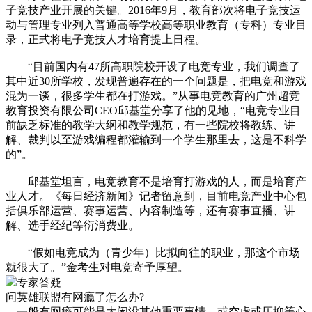
子竞技产业开展的关键。2016年9月，教育部次将电子竞技运
动与管理专业列入普通高等学校高等职业教育（专科）专业目
录，正式将电子竞技人才培育提上日程。
“目前国内有47所高职院校开设了电竞专业，我们调查了
其中近30所学校，发现普遍存在的一个问题是，把电竞和游戏
混为一谈，很多学生都在打游戏。”从事电竞教育的广州超竞
教育投资有限公司CEO邱基堂分享了他的见地，“电竞专业目
前缺乏标准的教学大纲和教学规范，有一些院校将教练、讲
解、裁判以至游戏编程都灌输到一个学生那里去，这是不科学
的”。
邱基堂坦言，电竞教育不是培育打游戏的人，而是培育产
业人才。《每日经济新闻》记者留意到，目前电竞产业中心包
括俱乐部运营、赛事运营、内容制造等，还有赛事直播、讲
解、选手经纪等衍消费业。
“假如电竞成为（青少年）比拟向往的职业，那这个市场
就很大了。”金考生对电竞寄予厚望。
专家答疑
问
英雄联盟有网瘾了怎么办?
一般有网瘾可能是太闲没其他重要事情，或空虚或压抑等心