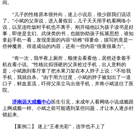
间。
“儿子的性格原本很外向，迷上小说后，很少跟我们说话
了。”小斌的父亲说，进入暑假后，儿子天天用手机看网络小
说，以至连吃饭时手机也不离手。刚开端他以为孩子读书是好
事，即使是玄幻、武侠类的书，也能协助孩子拓展思想，谁知
拿起手机一看，发现里面的内容“幼稚”得要命，描写的竟是一
些神魔兽、得道成仙的内容，还有一些内容“很黄很暴力”。
“有一次，我半夜上厕所，顺便去看看他，居然还拿着手
机在看小说。”性格比拟强硬的父亲抢过手机，出人意料的
是，小斌跑到客厅拿了把水果刀架在本人脖子上说：“不给我
手机，我就自杀。”由于用力过度，小斌的脖子被划出了一道
口子，鲜血直流，吓得父亲立马出借手机，并将小斌送往了医
院。
济南远大戒瘾中心
医生引见，未成年人看网络小说成瘾跟
上网成瘾一样。小斌之前可能遇到某些问题，才让本人逐步封
锁起来。
【案例二】 迷上“王者光彩”，连学也不上了