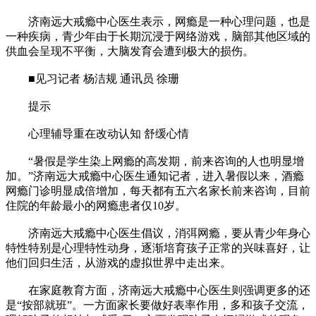
济南远大戒瘾中心医生表示，网瘾是一种心理问题，也是
一种疾病，青少年由于长期沉浸于网络游戏，脑部其他区域的
供血会呈现不平衡，大脑发育会遭到极大的损伤。
■见习记者 杨洁规 通讯员 徐珊
提示
心理辅导重在改动认知 舒缓心情
“暑假是学生染上网瘾的高发期，前来咨询的人也明显增
加。”济南远大戒瘾中心医生通知记者，进入暑假以来，酒瘾
网瘾门诊明显成倍增加，每天都有五六名家长前来咨询，目前
住院的年龄最小的网瘾患者仅10岁。
济南远大戒瘾中心医生倡议，消弭网瘾，要从青少年身心
特性特别是心理特性动身，逐渐培育孩子正常的兴味喜好，让
他们回归生活，从游戏的虚拟世界中走出来。
在家庭教育方面，济南远大戒瘾中心医生则强调更多的还
是“按部就班”。一方面家长要做好表率作用，多和孩子交流，