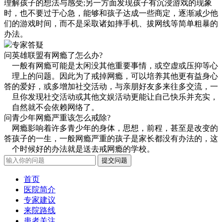
理解孩子的想法与感受;另一方面发现孩子有沉浸游戏的现象
时，也不要过于心急，能够和孩子达成一些商定，逐渐减少他
们的游戏时间，而不是采取诸如摔手机、拔网线等简单粗暴的
办法。
专家答疑
问
英雄联盟有网瘾了怎么办?
一般有网瘾可能是太闲没其他重要事情，或空虚或压抑等心
理上的问题。因此为了戒掉网瘾，可以培养其他更有益身心
答
的爱好，或多增加社交活动，与亲朋好友多来往多交流，一
旦你发现社交活动或其他文娱活动更能让自己快乐并充实，
自然就不会依赖网络了。
问
青少年网瘾严重该怎么戒除?
网瘾影响着许多青少年的身体，思想，前程，甚至是改变的
答
孩子的一生，一般网瘾严重的孩子是家长都没有办法的，这
个时候好的办法就是送去戒网瘾的学校。
首页
医院简介
专家建议
来院路线
患者关注