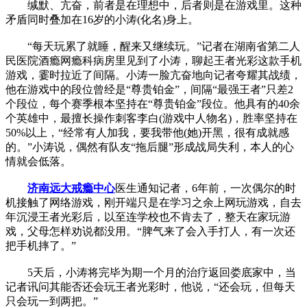
缄默、亢奋，前者是在理想中，后者则是在游戏里。这种
矛盾同时叠加在16岁的小涛(化名)身上。
“每天玩累了就睡，醒来又继续玩。”记者在湖南省第二人
民医院酒瘾网瘾科病房里见到了小涛，聊起王者光彩这款手机
游戏，霎时拉近了间隔。小涛一脸亢奋地向记者夸耀其战绩，
他在游戏中的段位曾经是“尊贵铂金”，间隔“最强王者”只差2
个段位，每个赛季根本坚持在“尊贵铂金”段位。他具有的40余
个英雄中，最擅长操作刺客李白(游戏中人物名)，胜率坚持在
50%以上，“经常有人加我，要我带他(她)开黑，很有成就感
的。”小涛说，偶然有队友“拖后腿”形成战局失利，本人的心
情就会低落。
济南远大戒瘾中心
医生通知记者，6年前，一次偶尔的时
机接触了网络游戏，刚开端只是在学习之余上网玩游戏，自去
年沉浸王者光彩后，以至连学校也不肯去了，整天在家玩游
戏，父母怎样劝说都没用。“脾气来了会入手打人，有一次还
把手机摔了。”
5天后，小涛将完毕为期一个月的治疗返回娄底家中，当
记者讯问其能否还会玩王者光彩时，他说，“还会玩，但每天
只会玩一到两把。”